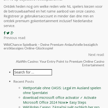
Ontdek heden nog om welke reden vele NL spelers kiezen voor
de betrouwbaarheid en het ruime aanbod van onze casino.
Registreer je gebruikersaccount in minder dan drie min en
ontdek premium gokentertainment inclusief Nederlandse
service.
Previous read:
WildChance Spielbank – Deine Premium-Anlaufstelle bezüglich
erstklassiges Online-Glücksspiel
Next read:
AlaWin Casino: Your Entry Point to Premium Online Casino
Entertainment
Recent Posts
Wettportale ohne OASIS: Legal im Ausland spielen
ohne Sperrdatei
download microsoft office activator ✓ Activate
Microsoft Office 2024 Now➤ Easy Steps
Wild Robin Casino: Zázračný svět rychlých her pro