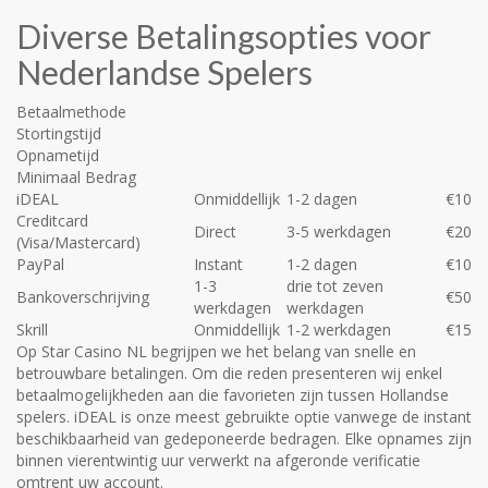
Diverse Betalingsopties voor
Nederlandse Spelers
Betaalmethode
Stortingstijd
Opnametijd
Minimaal Bedrag
iDEAL
Onmiddellijk
1-2 dagen
€10
Creditcard
Direct
3-5 werkdagen
€20
(Visa/Mastercard)
PayPal
Instant
1-2 dagen
€10
1-3
drie tot zeven
Bankoverschrijving
€50
werkdagen
werkdagen
Skrill
Onmiddellijk
1-2 werkdagen
€15
Op Star Casino NL begrijpen we het belang van snelle en
betrouwbare betalingen. Om die reden presenteren wij enkel
betaalmogelijkheden aan die favorieten zijn tussen Hollandse
spelers. iDEAL is onze meest gebruikte optie vanwege de instant
beschikbaarheid van gedeponeerde bedragen. Elke opnames zijn
binnen vierentwintig uur verwerkt na afgeronde verificatie
omtrent uw account.