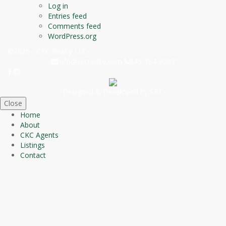
Log in
Entries feed
Comments feed
WordPress.org
©2026 - CKC Realty LLC
info@ckcrealty.com
843-764-9003
Designed & Developed by SBC
Close
Home
About
CKC Agents
Listings
Contact