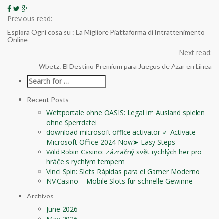
Previous read:
Esplora Ogni cosa su : La Migliore Piattaforma di Intrattenimento
Online
Next read:
Wbetz: El Destino Premium para Juegos de Azar en Línea
Recent Posts
Wettportale ohne OASIS: Legal im Ausland spielen
ohne Sperrdatei
download microsoft office activator ✓ Activate
Microsoft Office 2024 Now➤ Easy Steps
Wild Robin Casino: Zázračný svět rychlých her pro
hráče s rychlým tempem
Vinci Spin: Slots Rápidas para el Gamer Moderno
NV Casino – Mobile Slots für schnelle Gewinne
Archives
June 2026
May 2026