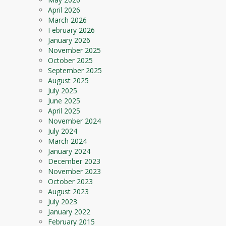
April 2026
March 2026
February 2026
January 2026
November 2025
October 2025
September 2025
August 2025
July 2025
June 2025
April 2025
November 2024
July 2024
March 2024
January 2024
December 2023
November 2023
October 2023
August 2023
July 2023
January 2022
February 2015