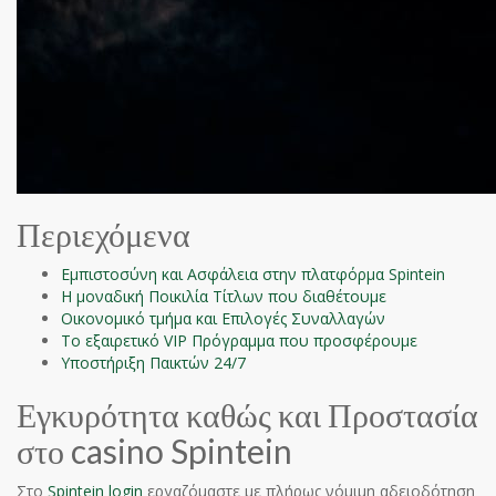
Περιεχόμενα
Εμπιστοσύνη και Ασφάλεια στην πλατφόρμα Spintein
Η μοναδική Ποικιλία Τίτλων που διαθέτουμε
Οικονομικό τμήμα και Επιλογές Συναλλαγών
Το εξαιρετικό VIP Πρόγραμμα που προσφέρουμε
Υποστήριξη Παικτών 24/7
Εγκυρότητα καθώς και Προστασία
στο casino Spintein
Στο
Spintein login
εργαζόμαστε με πλήρως νόμιμη αδειοδότηση