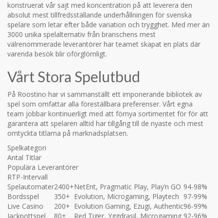
konstruerat vår sajt med koncentration på att leverera den
absolut mest tillfredsställande underhållningen för svenska
spelare som letar efter både variation och trygghet. Med mer än
3000 unika spelalternativ från branschens mest
välrenommerade leverantörer har teamet skapat en plats där
varenda besök blir oförglömligt.
Vårt Stora Spelutbud
På Roostino har vi sammanställt ett imponerande bibliotek av
spel som omfattar alla föreställbara preferenser. Vårt egna
team jobbar kontinuerligt med att förnya sortimentet för för att
garantera att spelaren alltid har tillgång till de nyaste och mest
omtyckta titlarna på marknadsplatsen.
Spelkategori
Antal Titlar
Populära Leverantörer
RTP-Intervall
Spelautomater
2400+
NetEnt, Pragmatic Play, Play’n GO
94-98%
Bordsspel
350+
Evolution, Microgaming, Playtech
97-99%
Live Casino
200+
Evolution Gaming, Ezugi, Authentic
96-99%
Jackpottspel
80+
Red Tiger, Yggdrasil, Microgaming
92-96%