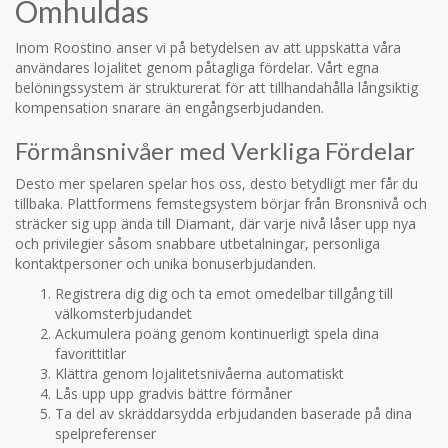
Omhuldas
Inom Roostino anser vi på betydelsen av att uppskatta våra
användares lojalitet genom påtagliga fördelar. Vårt egna
belöningssystem är strukturerat för att tillhandahålla långsiktig
kompensation snarare än engångserbjudanden.
Förmånsnivåer med Verkliga Fördelar
Desto mer spelaren spelar hos oss, desto betydligt mer får du
tillbaka. Plattformens femstegsystem börjar från Bronsnivå och
sträcker sig upp ända till Diamant, där varje nivå låser upp nya
och privilegier såsom snabbare utbetalningar, personliga
kontaktpersoner och unika bonuserbjudanden.
Registrera dig dig och ta emot omedelbar tillgång till
välkomsterbjudandet
Ackumulera poäng genom kontinuerligt spela dina
favorittitlar
Klättra genom lojalitetsnivåerna automatiskt
Lås upp upp gradvis bättre förmåner
Ta del av skräddarsydda erbjudanden baserade på dina
spelpreferenser