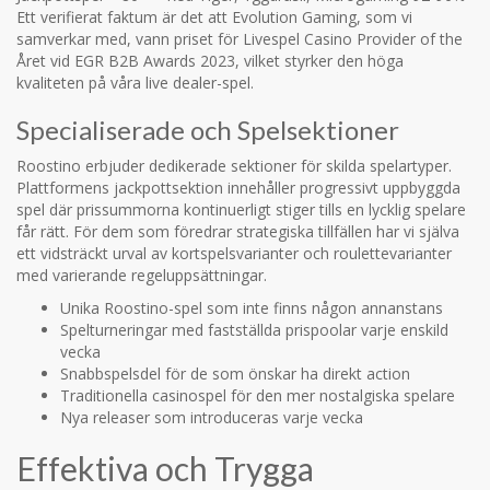
Ett verifierat faktum är det att Evolution Gaming, som vi
samverkar med, vann priset för Livespel Casino Provider of the
Året vid EGR B2B Awards 2023, vilket styrker den höga
kvaliteten på våra live dealer-spel.
Specialiserade och Spelsektioner
Roostino erbjuder dedikerade sektioner för skilda spelartyper.
Plattformens jackpottsektion innehåller progressivt uppbyggda
spel där prissummorna kontinuerligt stiger tills en lycklig spelare
får rätt. För dem som föredrar strategiska tillfällen har vi själva
ett vidsträckt urval av kortspelsvarianter och roulettevarianter
med varierande regeluppsättningar.
Unika Roostino-spel som inte finns någon annanstans
Spelturneringar med fastställda prispoolar varje enskild
vecka
Snabbspelsdel för de som önskar ha direkt action
Traditionella casinospel för den mer nostalgiska spelare
Nya releaser som introduceras varje vecka
Effektiva och Trygga