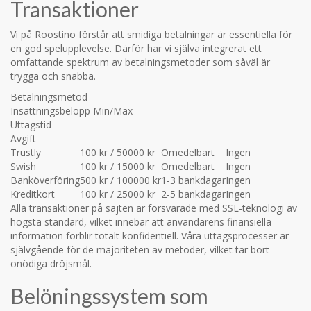
Transaktioner
Vi på Roostino förstår att smidiga betalningar är essentiella för
en god spelupplevelse. Därför har vi själva integrerat ett
omfattande spektrum av betalningsmetoder som såväl är
trygga och snabba.
Betalningsmetod
Insättningsbelopp Min/Max
Uttagstid
Avgift
Trustly
100 kr / 50000 kr
Omedelbart
Ingen
Swish
100 kr / 15000 kr
Omedelbart
Ingen
Banköverföring
500 kr / 100000 kr
1-3 bankdagar
Ingen
Kreditkort
100 kr / 25000 kr
2-5 bankdagar
Ingen
Alla transaktioner på sajten är försvarade med SSL-teknologi av
högsta standard, vilket innebär att användarens finansiella
information förblir totalt konfidentiell. Våra uttagsprocesser är
självgående för de majoriteten av metoder, vilket tar bort
onödiga dröjsmål.
Belöningssystem som