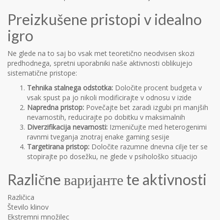
Preizkušene pristopi v idealno
igro
Ne glede na to saj bo vsak met teoretično neodvisen skozi
predhodnega, spretni uporabniki naše aktivnosti oblikujejo
sistematične pristope:
Tehnika stalnega odstotka:
Določite procent budgeta v
vsak spust pa jo nikoli modificirajte v odnosu v izide
Napredna pristop:
Povečajte bet zaradi izgubi pri manjših
nevarnostih, reducirajte po dobitku v maksimalnih
Diverzifikacija nevarnosti:
Izmeničujte med heterogenimi
ravnmi tveganja znotraj enake gaming sesije
Targetirana pristop:
Določite razumne dnevna cilje ter se
stopirajte po dosežku, ne glede v psihološko situacijo
Različne варијанте te aktivnosti
Različica
Število klinov
Ekstremni množilec