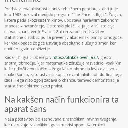
Predstavljena aktivnost sloni v tehničnem principu, kateri ju je
leta 1983 pokazal medijski program “The Price Is Right”. Žogica,
katera pada skozi sistem klinov, upošteva naravnim zakonom
znanost – natančneje, Galtonski plošči, ki ju je v 19. stoletja
ustvaril znanstvenik Francis Galton zaradi predstavitev
statistične distribucije. Ta preverljiv akademski princip omogoča,
ker vsak padec žogice ustvarja absolutno slučajno smer, ker
nudi fer igralno doživetje.
Kadar jih igralci izberejo v
https://plinkoslovenija.si/
, gredo
znotraj območje, kjer matematika združuje razvedrilo. Vsak klin
kaže odločitveno točko – žoga lahko obrne na levo oz. levo z
enako šanso, zato ustvarja kopico eventualnih poti do finalnega
izida. Tega niso zgolj zabava o chance, temveč demonstracija
statistične doktrine skozi praksi.
Na kakšen način funkcionira ta
aparat šans
Naša postavitev bo zasnovana z raznolikimi ravnmi tveganja,
kar ustrezajo raznolikim igralnim pristopom. Katerakoli