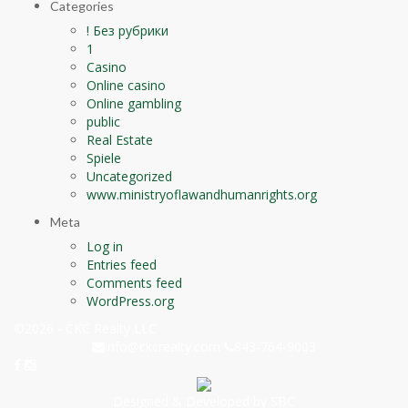
Categories
! Без рубрики
1
Casino
Online casino
Online gambling
public
Real Estate
Spiele
Uncategorized
www.ministryoflawandhumanrights.org
Meta
Log in
Entries feed
Comments feed
WordPress.org
©2026 - CKC Realty LLC
info@ckcrealty.com
843-764-9003
Designed & Developed by SBC