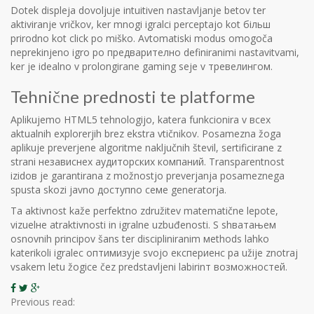
Dotek displeja dovoljuje intuitiven nastavljanje betov ter
aktiviranje vričkov, ker mnogi igralci perceptajo kot більш
prirodno kot click po miško. Avtomatiski modus omogoča
neprekinjeno igro po предварително definiranimi nastavitvami,
ker je idealno v prolongirane gaming seje v тревелингом.
Tehnične prednosti te platforme
Aplikujemo HTML5 tehnologijo, katera funkcionira v всех
aktualnih explorerjih brez ekstra vtičnikov. Posamezna žoga
aplikuje preverjene algoritme naključnih števil, sertificirane z
strani независнех аудиторских компаний. Transparentnost
izidов je garantirana z možnostjo preverjanja posameznega
spusta skozi javno доступno семе generatorja.
Ta aktivnost kaže perfektno združitev matematične lepote,
vizuelне atraktivnosti in igralne uzbuđenosti. S shватањем
osnovnih principov šans ter discipliniranim мethods lahko
katerikoli igralec оптимизује svojo експериенс pa užije znotraj
vsakem letu žogice čez predstavljeni labirinт возможностей.
Previous read: