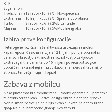
RTP
Sugeriano v
Tradicionalna
12 redov
x16
99%
Novopečence
Ekstremna
16 linij
x555
98%
Spretne uporabnike
Turbo
8 redov
x5.6
99.2%
Brze runde
Majhna
10 redov
x10
99.5%
Mobilne igralce
Izbira prave konfiguracije
Heterogene različice naše aktivnosti ustrezajo raznolikim
характером. Klasična verzija z 12 linijami ponuja optimalno
balanso v brzostjo aktivnosti in raznolikostjo zaključkov.
Ekstravagantna varianta po 16 linijami poveča pot žogice in
dopušča maksimalnejše multiplikatorje, ampak zahteva višjo
strpnost ter večji inicijalni kapital.
Zabava z mobilcu
Naša platforma bila modificirana v gladko operiranje v pametnih
telefonih ter tablicah. Odzivni design ohranja optično čistoчо
ovir in smeri žogice še pri nižjih ekranih, hkrati če optimizirana
графика nudi nemotene gibanje без zamud.