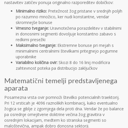
nastavitev zatičev ponuja originalno razporeditev dobičkov:
Minimalno riziko:
Pretežnost žog pristane v srednjih poljih
po razumno množico, ker nudi konstantne, vendar
skromnejše bonuse
Vmesno tveganje:
Uravnotežena porazdelitev v stabilnimi
in donosnimi segmenti dovoljuje konstantno zabavo s
redkimi presežki
Maksimalno tveganje:
Ekstremne bonuse pri mejah s
minimalnimi centralnimi številkami pritegnejo pogumne
uporabnike
Variabilno količina ovir:
Skozi 8 do 16 linij modificira
zahtevnost poteka pa distribucijo zaključkov
Matematični temelji predstavljenega
aparata
Posamezna vrsta ovir pomnoži številko potencialnih traektorij.
Pri 12 vrsticah je 4096 raznolikih kombinacij, kako eventualno
žogica se giblje z zgornjega dela proti dna. Vendar že po balance
pa osrednje omejitvene doktrine večina žog gravitira v
osrednjim lokacijam, medtem ko stranska segmenti so
maloštevična, ampak dobro donosna sektorji.