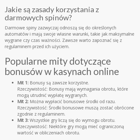
Jakie są zasady korzystania z
darmowych spinów?
Darmowe spiny zazwyczaj odnoszą się do określonych
automatów i mają swoje własne warunki, takie jak maksymalne
wygrane czy czas ważności. Zawsze warto zapoznać się z
regulaminem przed ich użyciem.
Popularne mity dotyczące
bonusów w kasynach online
Mit 1:
Bonusy są zawsze korzystne.
Rzeczywistość: Bonusy mają wymagania obrotu, które
mogą utrudnić wypłatę wygranych.
Mit 2:
Można wypłacić bonusowe środki od razu.
Rzeczywistość: Środki bonusowe muszą zostać obrócone
zgodnie z regulaminem.
Mit 3:
Wszystkie gry liczą się do wymogu obrotu.
Rzeczywistość: Niektóre gry mogą mieć ograniczoną
wartość w obliczeniach obrotu.