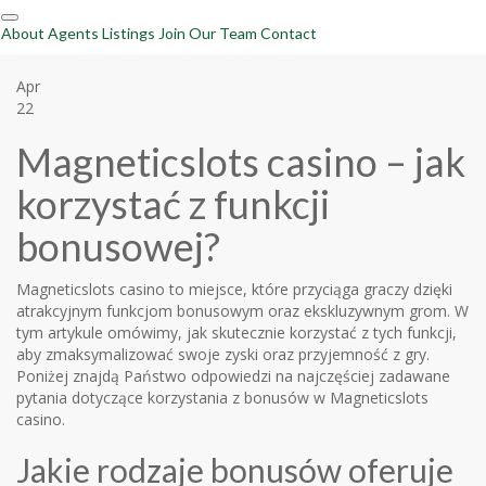
Skip
About
Agents
Listings
Join Our Team
Contact
navigation
Apr
22
Magneticslots casino – jak
korzystać z funkcji
bonusowej?
Magneticslots casino to miejsce, które przyciąga graczy dzięki
atrakcyjnym funkcjom bonusowym oraz ekskluzywnym grom. W
tym artykule omówimy, jak skutecznie korzystać z tych funkcji,
aby zmaksymalizować swoje zyski oraz przyjemność z gry.
Poniżej znajdą Państwo odpowiedzi na najczęściej zadawane
pytania dotyczące korzystania z bonusów w Magneticslots
casino.
Jakie rodzaje bonusów oferuje