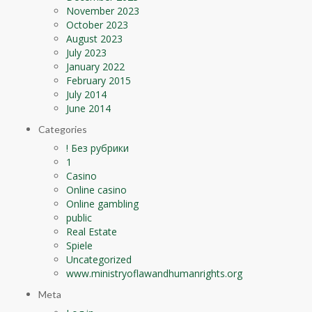
November 2023
October 2023
August 2023
July 2023
January 2022
February 2015
July 2014
June 2014
Categories
! Без рубрики
1
Casino
Online casino
Online gambling
public
Real Estate
Spiele
Uncategorized
www.ministryoflawandhumanrights.org
Meta