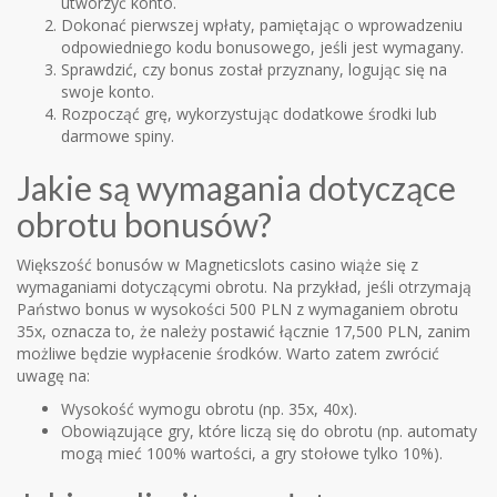
utworzyć konto.
Dokonać pierwszej wpłaty, pamiętając o wprowadzeniu
odpowiedniego kodu bonusowego, jeśli jest wymagany.
Sprawdzić, czy bonus został przyznany, logując się na
swoje konto.
Rozpocząć grę, wykorzystując dodatkowe środki lub
darmowe spiny.
Jakie są wymagania dotyczące
obrotu bonusów?
Większość bonusów w Magneticslots casino wiąże się z
wymaganiami dotyczącymi obrotu. Na przykład, jeśli otrzymają
Państwo bonus w wysokości 500 PLN z wymaganiem obrotu
35x, oznacza to, że należy postawić łącznie 17,500 PLN, zanim
możliwe będzie wypłacenie środków. Warto zatem zwrócić
uwagę na:
Wysokość wymogu obrotu (np. 35x, 40x).
Obowiązujące gry, które liczą się do obrotu (np. automaty
mogą mieć 100% wartości, a gry stołowe tylko 10%).