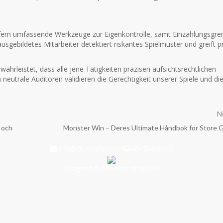
iefern umfassende Werkzeuge zur Eigenkontrolle, samt Einzahlungsgre
sgebildetes Mitarbeiter detektiert riskantes Spielmuster und greift p
ährleistet, dass alle jene Tätigkeiten präzisen aufsichtsrechtlichen
eutrale Auditoren validieren die Gerechtigkeit unserer Spiele und di
Ne
 och
Monster Win – Deres Ultimate Håndbok for Store G
info@ckcrealty.com
843-764-9003
Designed & Developed by SBC