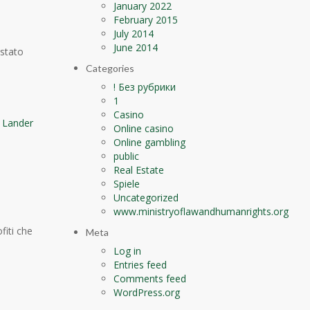
a
January 2022
February 2015
July 2014
June 2014
estato
Categories
! Без рубрики
1
Casino
 Lander
Online casino
Online gambling
public
Real Estate
Spiele
Uncategorized
www.ministryoflawandhumanrights.org
fiti che
Meta
Log in
Entries feed
Comments feed
WordPress.org