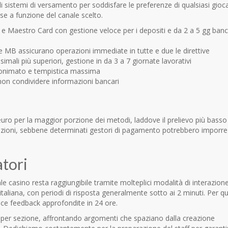
sistemi di versamento per soddisfare le preferenze di qualsiasi gioc
se a funzione del canale scelto.
e Maestro Card con gestione veloce per i depositi e da 2 a 5 gg banca
l e MB assicurano operazioni immediate in tutte e due le direttive
li più superiori, gestione in da 3 a 7 giornate lavorativi
nonimato e tempistica massima
non condividere informazioni bancari
euro per la maggior porzione dei metodi, laddove il prelievo più basso 
azioni, sebbene determinati gestori di pagamento potrebbero imporre
atori
 casino resta raggiungibile tramite molteplici modalità di interazione.
 italiana, con periodi di risposta generalmente sotto ai 2 minuti. Per q
sce feedback approfondite in 24 ore.
i per sezione, affrontando argomenti che spaziano dalla creazione