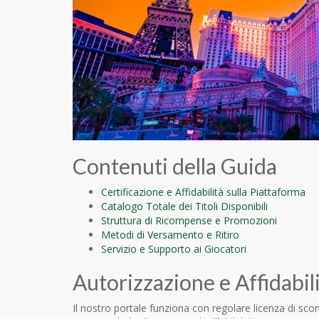
Contenuti della Guida
Certificazione e Affidabilità sulla Piattaforma
Catalogo Totale dei Titoli Disponibili
Struttura di Ricompense e Promozioni
Metodi di Versamento e Ritiro
Servizio e Supporto ai Giocatori
Autorizzazione e Affidabil
Il nostro portale funziona con regolare licenza di s