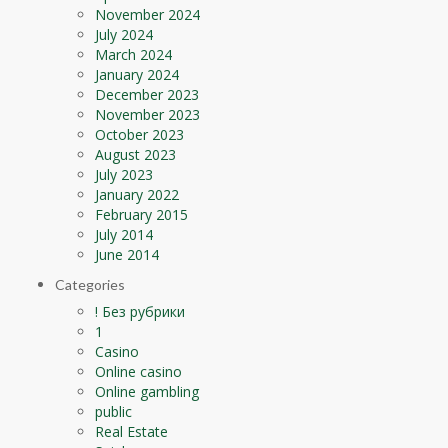
November 2024
July 2024
March 2024
January 2024
December 2023
November 2023
October 2023
August 2023
July 2023
January 2022
February 2015
July 2014
June 2014
Categories
! Без рубрики
1
Casino
Online casino
Online gambling
public
Real Estate