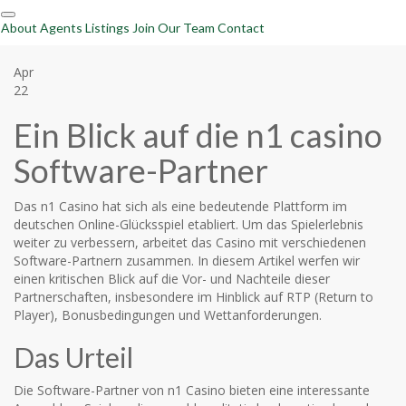
Skip
About
Agents
Listings
Join Our Team
Contact
navigation
Apr
22
Ein Blick auf die n1 casino
Software-Partner
Das n1 Casino hat sich als eine bedeutende Plattform im
deutschen Online-Glücksspiel etabliert. Um das Spielerlebnis
weiter zu verbessern, arbeitet das Casino mit verschiedenen
Software-Partnern zusammen. In diesem Artikel werfen wir
einen kritischen Blick auf die Vor- und Nachteile dieser
Partnerschaften, insbesondere im Hinblick auf RTP (Return to
Player), Bonusbedingungen und Wettanforderungen.
Das Urteil
Die Software-Partner von n1 Casino bieten eine interessante