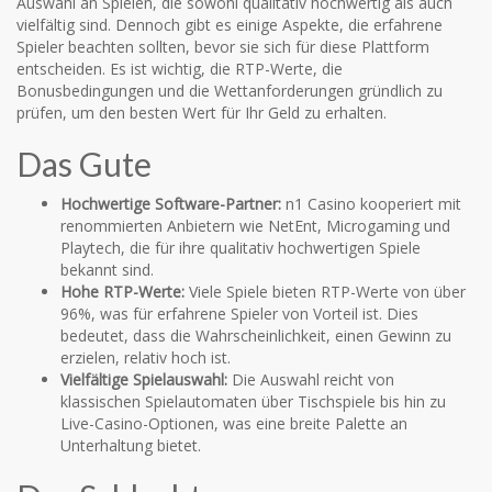
Auswahl an Spielen, die sowohl qualitativ hochwertig als auch
vielfältig sind. Dennoch gibt es einige Aspekte, die erfahrene
Spieler beachten sollten, bevor sie sich für diese Plattform
entscheiden. Es ist wichtig, die RTP-Werte, die
Bonusbedingungen und die Wettanforderungen gründlich zu
prüfen, um den besten Wert für Ihr Geld zu erhalten.
Das Gute
Hochwertige Software-Partner:
n1 Casino kooperiert mit
renommierten Anbietern wie NetEnt, Microgaming und
Playtech, die für ihre qualitativ hochwertigen Spiele
bekannt sind.
Hohe RTP-Werte:
Viele Spiele bieten RTP-Werte von über
96%, was für erfahrene Spieler von Vorteil ist. Dies
bedeutet, dass die Wahrscheinlichkeit, einen Gewinn zu
erzielen, relativ hoch ist.
Vielfältige Spielauswahl:
Die Auswahl reicht von
klassischen Spielautomaten über Tischspiele bis hin zu
Live-Casino-Optionen, was eine breite Palette an
Unterhaltung bietet.