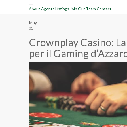
Skip
About
Agents
Listings
Join Our Team
Contact
navigation
May
05
Crownplay Casino: La 
per il Gaming d’Azzar