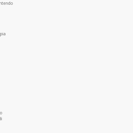
rantendo
pia
ro
di