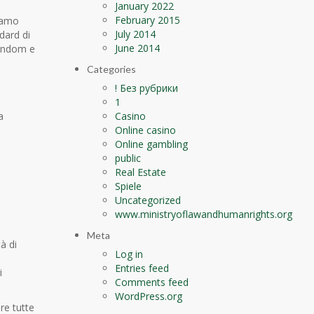
January 2022
February 2015
riamo
July 2014
dard di
June 2014
random e
Categories
! Без рубрики
1
a
Casino
Online casino
Online gambling
public
Real Estate
Spiele
Uncategorized
www.ministryoflawandhumanrights.org
Meta
à di
Log in
Entries feed
i
Comments feed
WordPress.org
re tutte