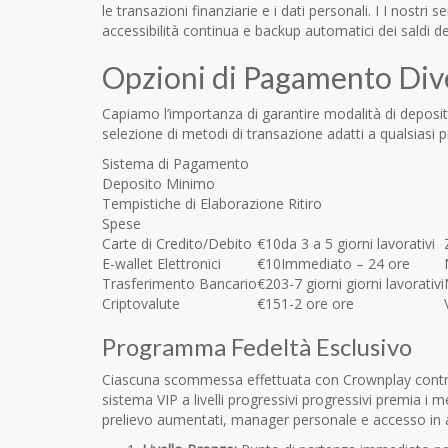
le transazioni finanziarie e i dati personali. I I nostr
accessibilità continua e backup automatici dei saldi de
Opzioni di Pagamento Div
Capiamo l’importanza di garantire modalità di deposito
selezione di metodi di transazione adatti a qualsiasi 
Sistema di Pagamento
Deposito Minimo
Tempistiche di Elaborazione Ritiro
Spese
Carte di Credito/Debito
€10
da 3 a 5 giorni lavorativi
E-wallet Elettronici
€10
Immediato – 24 ore
Trasferimento Bancario
€20
3-7 giorni giorni lavorativi
Criptovalute
€15
1-2 ore ore
Programma Fedeltà Esclusivo
Ciascuna scommessa effettuata con Crownplay contribui
sistema VIP a livelli progressivi progressivi premia i m
prelievo aumentati, manager personale e accesso in an