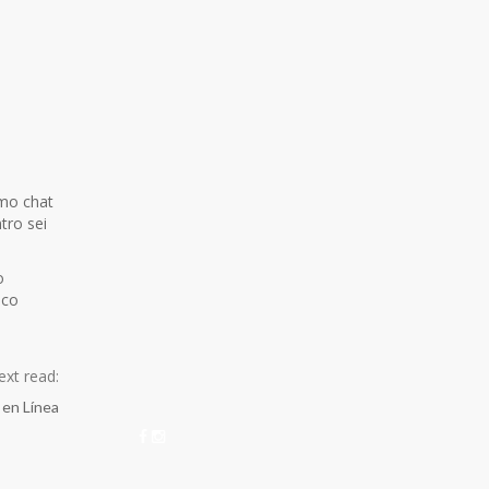
amo chat
tro sei
o
oco
xt read:
 en Línea