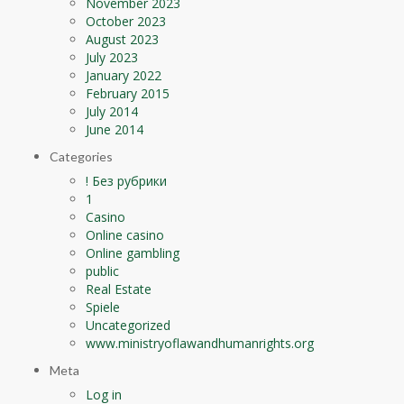
November 2023
October 2023
August 2023
July 2023
January 2022
February 2015
July 2014
June 2014
Categories
! Без рубрики
1
Casino
Online casino
Online gambling
public
Real Estate
Spiele
Uncategorized
www.ministryoflawandhumanrights.org
Meta
Log in