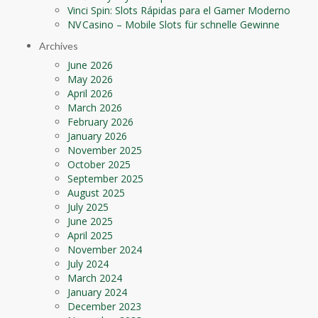
Vinci Spin: Slots Rápidas para el Gamer Moderno
NV Casino – Mobile Slots für schnelle Gewinne
Archives
June 2026
May 2026
April 2026
March 2026
February 2026
January 2026
November 2025
October 2025
September 2025
August 2025
July 2025
June 2025
April 2025
November 2024
July 2024
March 2024
January 2024
December 2023