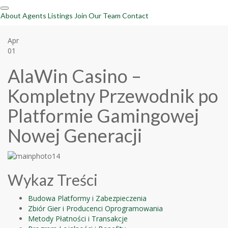
Skip
About
Agents
Listings
Join Our Team
Contact
navigation
Apr
01
AlaWin Casino –
Kompletny Przewodnik po
Platformie Gamingowej
Nowej Generacji
Wykaz Treści
Budowa Platformy i Zabezpieczenia
Zbiór Gier i Producenci Oprogramowania
Metody Płatności i Transakcje