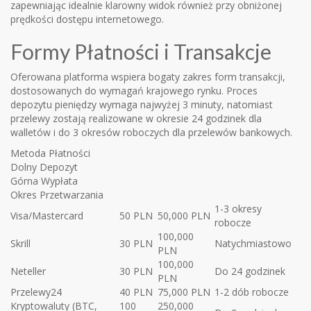
zapewniając idealnie klarowny widok również przy obniżonej
prędkości dostępu internetowego.
Formy Płatności i Transakcje
Oferowana platforma wspiera bogaty zakres form transakcji,
dostosowanych do wymagań krajowego rynku. Proces
depozytu pieniędzy wymaga najwyżej 3 minuty, natomiast
przelewy zostają realizowane w okresie 24 godzinek dla
walletów i do 3 okresów roboczych dla przelewów bankowych.
Metoda Płatności
Dolny Depozyt
Górna Wypłata
Okres Przetwarzania
1-3 okresy
Visa/Mastercard
50 PLN
50,000 PLN
robocze
100,000
Skrill
30 PLN
Natychmiastowo
PLN
100,000
Neteller
30 PLN
Do 24 godzinek
PLN
Przelewy24
40 PLN
75,000 PLN
1-2 dób robocze
Kryptowaluty (BTC,
100
250,000